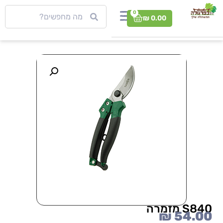
0
₪
0.00
S840 מזמרה
₪
54.00