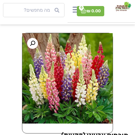
0
₪
0.00