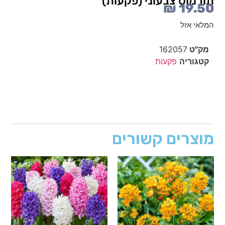
תורמוס צבעוני (פקעות)
₪
19.50
המלאי אזל
מק"ט
162057
קטגוריה
פקעות
מוצרים קשורים