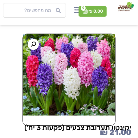
0
₪
0.00
יקינטון תערובת צבעים (פקעות 3 יח')
₪
21.00