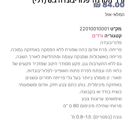
ורד 'מקרנה' פלוריבונדה ג.6 (דלי)
₪
84.00
המלאי אזל
מק"ט
22010010001
קטגוריה
ורדים
פלוריבונדה
פריחה: פרח אדום כהה שפורח ללא הפסקה באחזקה נמוכה.
פריחה באשכולות שמנקה עצמה ומתחדשת לאורך השנה,
גם ללא התערבות גנן. פקע מסודר היטב שמזכיר פקעים של
כלאי תה ונפתח לפרח פתוח האופייני לפלוריבונדות.
תאור: זן מומלץ ביותר בעל גלי פריחה חוזרים ונשנים
באחזקה מינימלית. נותן כתם צבע חזק, אדום ומשמעותי
כשיח בודד או בקבוצה.
שימושים: ערוגות צבע
מרווחי שתילה מינימום 80 ס "מ
גובה (במטרים): 0.8-1.5 מ'