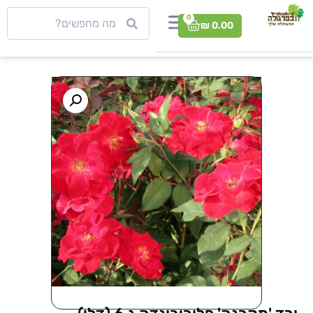
0
₪
0.00