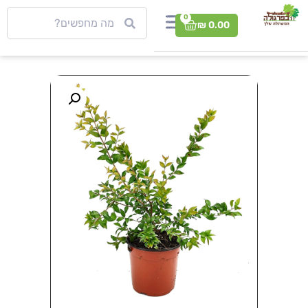
0
₪
0.00