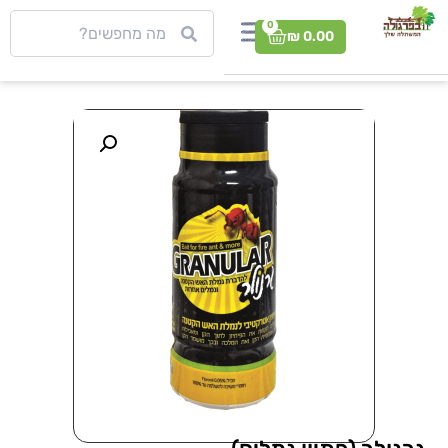
0
₪
0.00