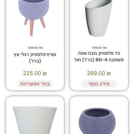
אזל מהמלאי
אזל מהמלאי
כד פלסטיק גובה שפה
עציץ פלסטיק רגלי עץ
משתנה 80-4 (ברז') חול
(ברז')
68*47
225.00
₪
269.00
₪
מידע נוסף
בחר אפשרויות