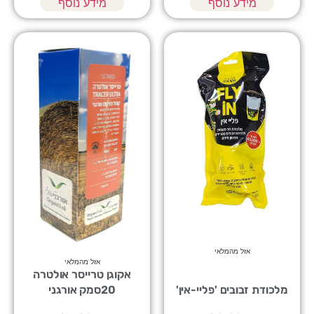
מידע נוסף
מידע נוסף
אזל מהמלאי
אזל מהמלאי
אקוגן טרייסר אולטרה
מלכודת זבובים 'פליי-אין'
20סמק אורגני