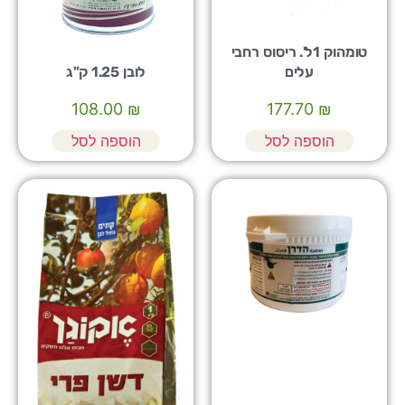
טומהוק 1ל'. ריסוס רחבי
עלים
לובן 1.25 ק"ג
108.00
₪
177.70
₪
הוספה לסל
הוספה לסל