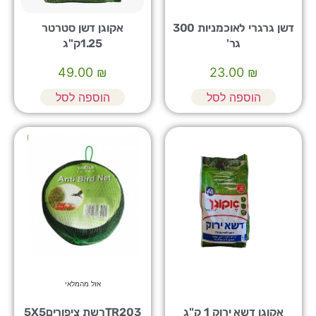
דשן גרגרי לאוכמניות 300
אקוגן דשן סטרטר
גר'
1.25ק"ג
49.00
₪
23.00
₪
הוספה לסל
הוספה לסל
אזל מהמלאי
אקוגן דשא ירוק 1 ק"ג
TR203רשת ציפורים5X5