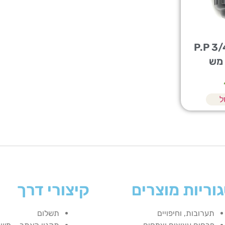
עד מסנן "P.P 3/4
ל
וריות מוצרים
קיצורי דרך
תערובות, וחיפויים
תשלום